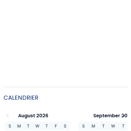
CALENDRIER
August 2026
September 202
S
M
T
W
T
F
S
S
M
T
W
T