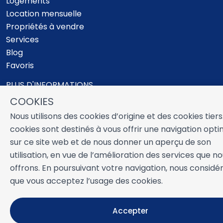
Logements
Location mensuelle
Propriétés à vendre
Services
Blog
Favoris
PLUS D'INFORMATIONS
À propos de nous
COOKIES
Propriétaires
Nous utilisons des cookies d’origine et des cookies tiers
Expériences
cookies sont destinés à vous offrir une navigation opt
Questions frequentes
sur ce site web et de nous donner un aperçu de son
Termes et conditions
utilisation, en vue de l’amélioration des services que n
Contact
offrons. En poursuivant votre navigation, nous considé
que vous acceptez l’usage des cookies.
Développé par
Icnea
. Copyright © NUESTRA ZAHARA 2026
Accepter
Tous droits réservés