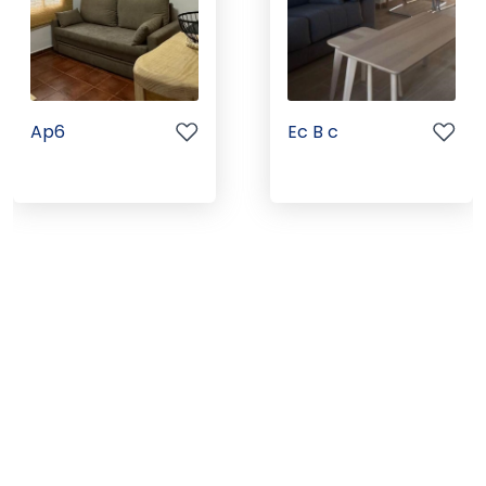
Ap6
Ec B c