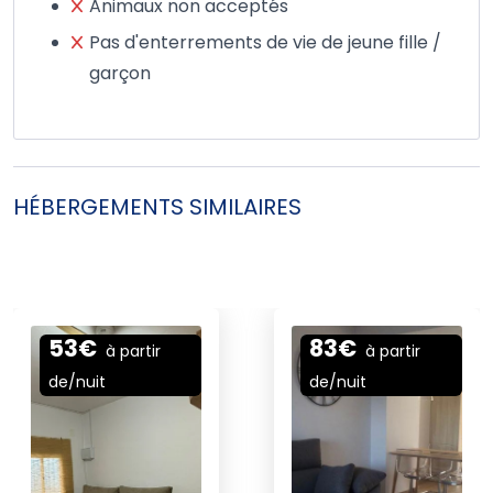
Animaux non acceptés
Pas d'enterrements de vie de jeune fille /
garçon
HÉBERGEMENTS SIMILAIRES
53€
83€
à partir
à partir
de/
nuit
de/
nuit