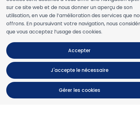
sur ce site web et de nous donner un aperçu de son
INFOS RÉSERVATION
utilisation, en vue de l’amélioration des services que n
offrons. En poursuivant votre navigation, nous considé
Logements
que vous acceptez l’usage des cookies.
Location mensuelle
Propriétés à vendre
Services
Accepter
Blog
Favoris
J'accepte le nécessaire
PLUS D'INFORMATIONS
À propos de nous
Gérer les cookies
Propriétaires
Expériences
Questions frequentes
Termes et conditions
Contact