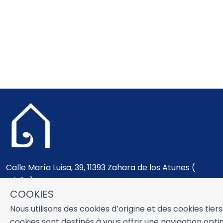
Calle María Luisa, 39, 11393 Zahara de los Atunes (
Cádiz )
COOKIES
+34 956 439 609
+34 676 36 23 13
Nous utilisons des cookies d’origine et des cookies tiers
info@nuestrazahara.com
cookies sont destinés à vous offrir une navigation opt