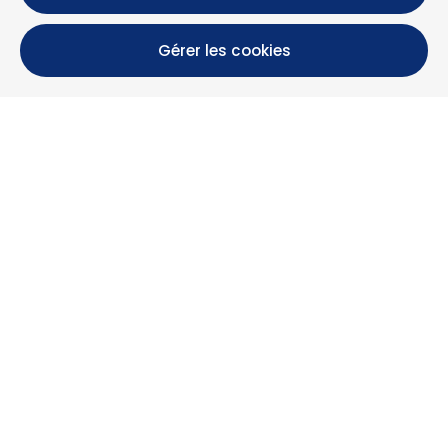
Gérer les cookies
Calle María Luisa, 39, 11393 Zahara de los Atunes (
Cádiz )
+34 956 439 609
+34 676 36 23 13
info@nuestrazahara.com
INFOS RÉSERVATION
Logements
Location mensuelle
Propriétés à vendre
Services
Blog
Favoris