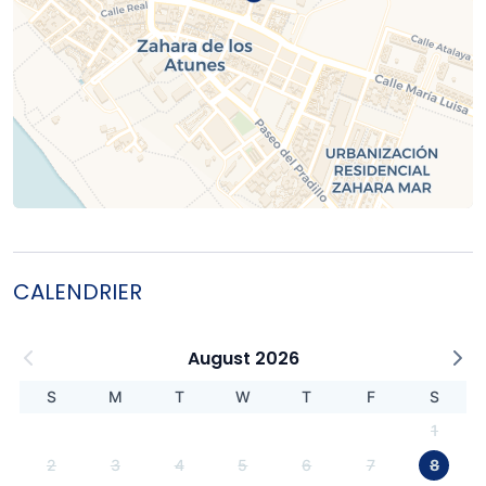
CALENDRIER
August 2026
S
M
T
W
T
F
S
1
2
3
4
5
6
7
8