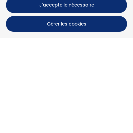
J'accepte le nécessaire
Gérer les cookies
Calle María Luisa, 39, 11393 Zahara de los Atunes (
Cádiz )
+34 956 439 609
+34 676 36 23 13
info@nuestrazahara.com
INFOS RÉSERVATION
Logements
Location mensuelle
Propriétés à vendre
Services
Blog