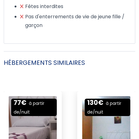
Fêtes interdites
Pas d'enterrements de vie de jeune fille /
garçon
HÉBERGEMENTS SIMILAIRES
77€
130€
à partir
à partir
de/
nuit
de/
nuit