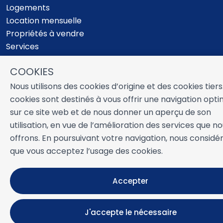
Logements
Location mensuelle
Propriétés à vendre
Services
Blog
COOKIES
Favoris
Nous utilisons des cookies d’origine et des cookies tiers
PLUS D'INFORMATIONS
cookies sont destinés à vous offrir une navigation opt
À propos de nous
sur ce site web et de nous donner un aperçu de son
Propriétaires
utilisation, en vue de l’amélioration des services que n
Expériences
offrons. En poursuivant votre navigation, nous considé
Questions frequentes
que vous acceptez l’usage des cookies.
Termes et conditions
Contact
Accepter
Développé par
Icnea
. Copyright © NUESTRA ZAHARA 2026
J'accepte le nécessaire
Tous droits réservés