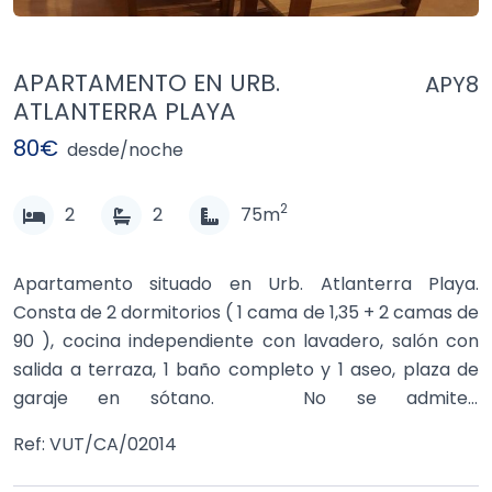
APARTAMENTO EN URB.
APY8
ATLANTERRA PLAYA
80€
desde/noche
2
2
2
75m
Apartamento situado en Urb. Atlanterra Playa.
Consta de 2 dormitorios ( 1 cama de 1,35 + 2 camas de
90 ), cocina independiente con lavadero, salón con
salida a terraza, 1 baño completo y 1 aseo, plaza de
garaje en sótano. No se admiten
mascotasDisponible por quincenas ( 1 al 15 / 16 al 31 )
Ref: VUT/CA/02014