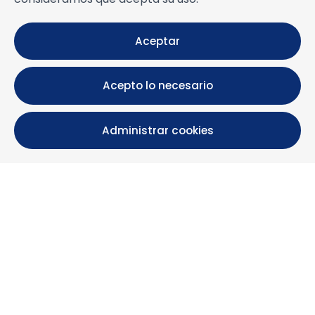
Aceptar
Acepto lo necesario
Administrar cookies
Calle María Luisa, 39, 11393 Zahara de los Atunes (
Cádiz )
+34 956 439 609
+34 676 36 23 13
info@nuestrazahara.com
INFORMACIÓN DE LA RESERVA
Alojamientos