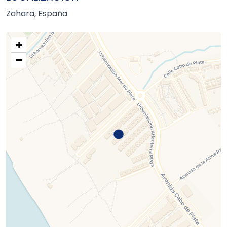
Zahara, España
+
−