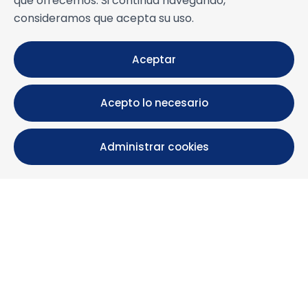
que ofrecemos. Si continúa navegando,
consideramos que acepta su uso.
Aceptar
Acepto lo necesario
Administrar cookies
Calle María Luisa, 39, 11393 Zahara de los Atunes (
Cádiz )
+34 956 439 609
+34 676 36 23 13
info@nuestrazahara.com
INFORMACIÓN DE LA RESERVA