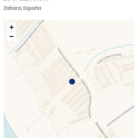
Zahara, España
+
−