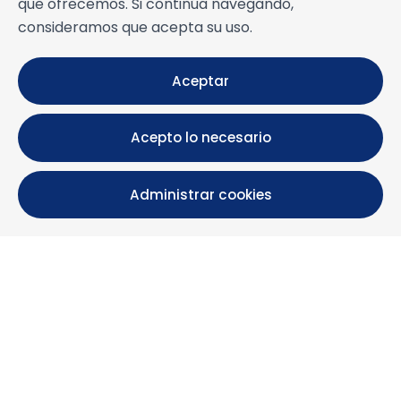
que ofrecemos. Si continúa navegando,
consideramos que acepta su uso.
Aceptar
Acepto lo necesario
Administrar cookies
Calle María Luisa, 39, 11393 Zahara de los Atunes (
Cádiz )
+34 956 439 609
+34 676 36 23 13
info@nuestrazahara.com
INFORMACIÓN DE LA RESERVA