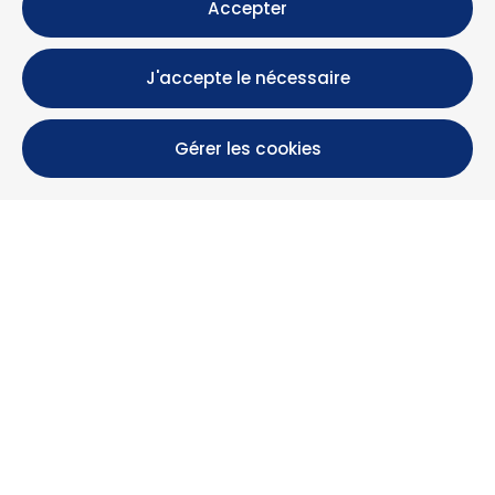
Accepter
J'accepte le nécessaire
Gérer les cookies
Calle María Luisa, 39, 11393 Zahara de los Atunes (
Cádiz )
+34 956 439 609
+34 676 36 23 13
info@nuestrazahara.com
INFOS RÉSERVATION
Logements
Location mensuelle
Propriétés à vendre