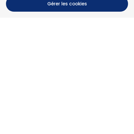
Gérer les cookies
Calle María Luisa, 39, 11393 Zahara de los Atunes (
Cádiz )
+34 956 439 609
+34 676 36 23 13
info@nuestrazahara.com
INFOS RÉSERVATION
Logements
Location mensuelle
Propriétés à vendre
Services
Blog
Favoris
PLUS D'INFORMATIONS