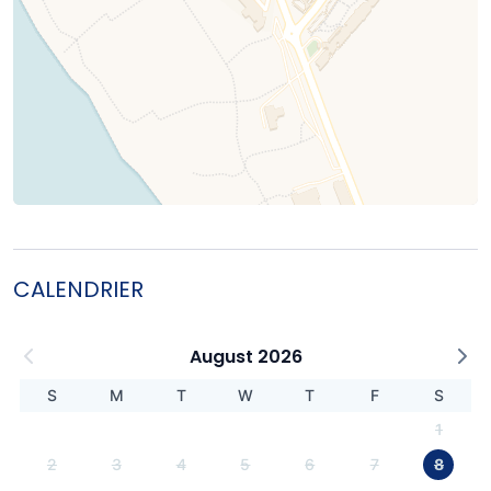
CALENDRIER
August 2026
S
M
T
W
T
F
S
1
2
3
4
5
6
7
8