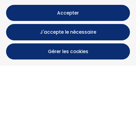
Accepter
J'accepte le nécessaire
Gérer les cookies
Calle María Luisa, 39, 11393 Zahara de los Atunes (
Cádiz )
+34 956 439 609
+34 676 36 23 13
info@nuestrazahara.com
INFOS RÉSERVATION
Logements