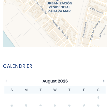
CALENDRIER
August 2026
S
M
T
W
T
F
S
1
2
3
4
5
6
7
8