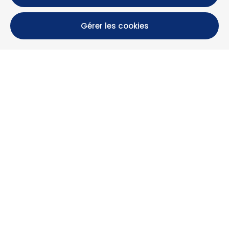
Gérer les cookies
Calle María Luisa, 39, 11393 Zahara de los Atunes (
Cádiz )
+34 956 439 609
+34 676 36 23 13
info@nuestrazahara.com
INFOS RÉSERVATION
Logements
Location mensuelle
Propriétés à vendre
Services
Blog
Favoris