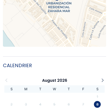
CALENDRIER
August 2026
S
M
T
W
T
F
S
1
2
3
4
5
6
7
8