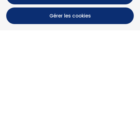
Gérer les cookies
Calle María Luisa, 39, 11393 Zahara de los Atunes (
Cádiz )
+34 956 439 609
+34 676 36 23 13
info@nuestrazahara.com
INFOS RÉSERVATION
Logements
Location mensuelle
Propriétés à vendre
Services
Blog
Favoris