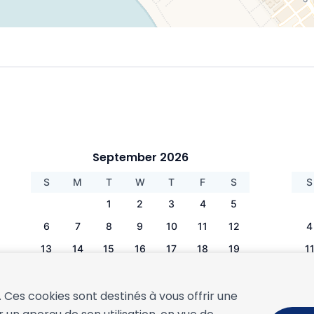
September 2026
S
M
T
W
T
F
S
S
1
2
3
4
5
6
7
8
9
10
11
12
4
13
14
15
16
17
18
19
1
20
21
22
23
24
25
26
1
27
28
29
30
2
s. Ces cookies sont destinés à vous offrir une