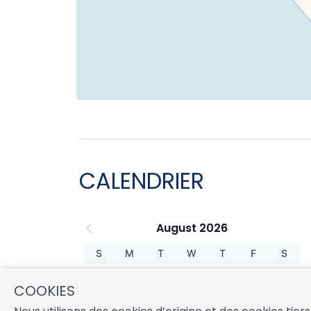
CALENDRIER
August 2026
S
M
T
W
T
F
S
1
COOKIES
2
3
4
5
6
7
8