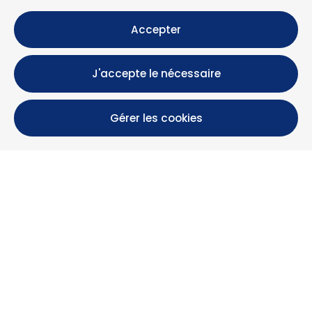
Accepter
J'accepte le nécessaire
Gérer les cookies
Calle María Luisa, 39, 11393 Zahara de los Atunes (
Cádiz )
+34 956 439 609
+34 676 36 23 13
info@nuestrazahara.com
INFOS RÉSERVATION
Logements