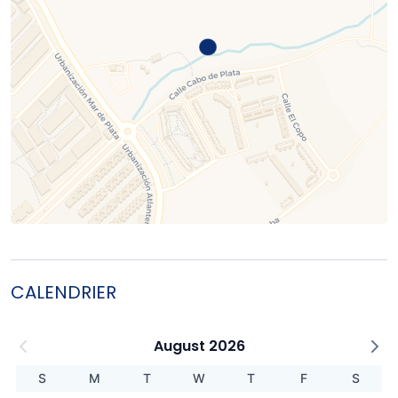
CALENDRIER
August 2026
S
M
T
W
T
F
S