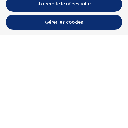
J'accepte le nécessaire
Gérer les cookies
Calle María Luisa, 39, 11393 Zahara de los Atunes (
Cádiz )
+34 956 439 609
+34 676 36 23 13
info@nuestrazahara.com
INFOS RÉSERVATION
Logements
Location mensuelle
Propriétés à vendre
Services
Blog