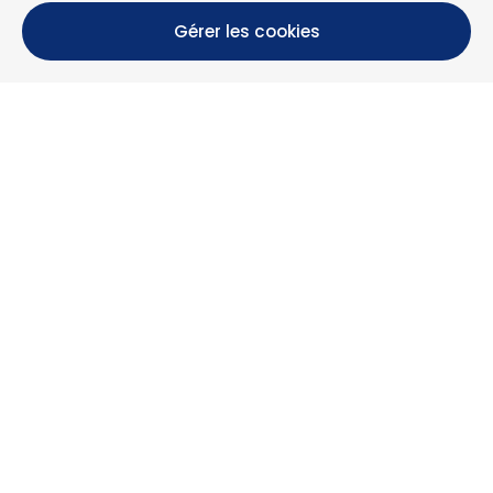
Gérer les cookies
Calle María Luisa, 39, 11393 Zahara de los Atunes (
Cádiz )
+34 956 439 609
+34 676 36 23 13
info@nuestrazahara.com
INFOS RÉSERVATION
Logements
Location mensuelle
Propriétés à vendre
Services
Blog
Favoris