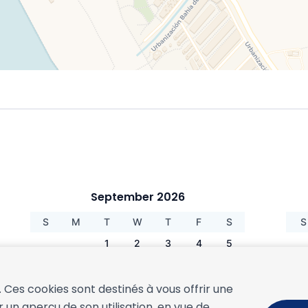
September 2026
S
M
T
W
T
F
S
S
1
2
3
4
5
6
7
8
9
10
11
12
4
13
14
15
16
17
18
19
1
s. Ces cookies sont destinés à vous offrir une
 un aperçu de son utilisation, en vue de