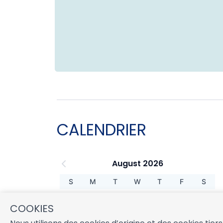
CALENDRIER
August 2026
S
M
T
W
T
F
S
1
COOKIES
2
3
4
5
6
7
8