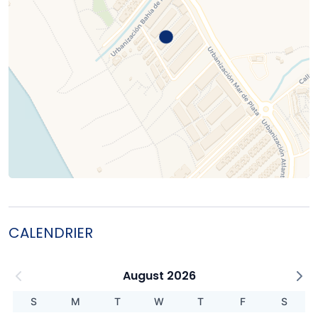
CALENDRIER
August 2026
S
M
T
W
T
F
S