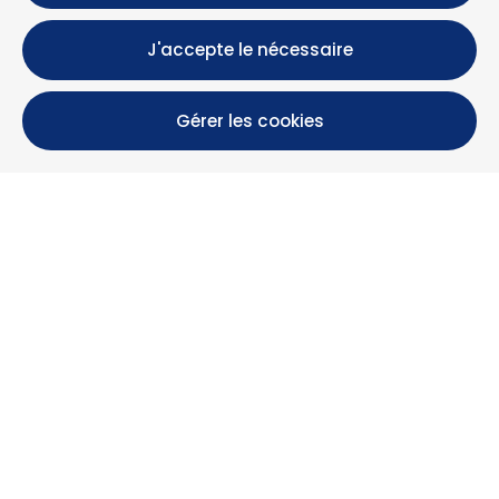
J'accepte le nécessaire
Gérer les cookies
Calle María Luisa, 39, 11393 Zahara de los Atunes (
Cádiz )
+34 956 439 609
+34 676 36 23 13
info@nuestrazahara.com
INFOS RÉSERVATION
Logements
Location mensuelle
Propriétés à vendre
Services