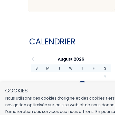
CALENDRIER
August 2026
S
M
T
W
T
F
S
1
2
3
4
5
6
7
8
COOKIES
9
10
11
12
13
14
15
Nous utilisons des cookies d’origine et des cookies tier
16
17
18
19
20
21
22
navigation optimisée sur ce site web et de nous donner
23
24
25
26
27
28
29
l’amélioration des services que nous offrons. En pours