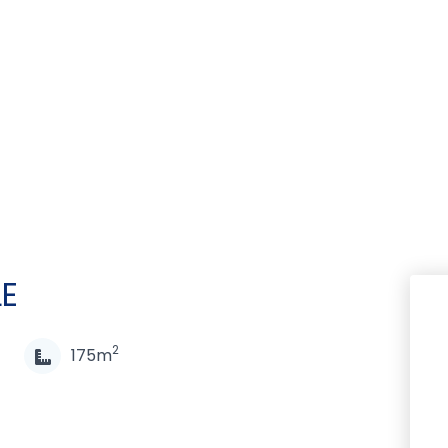
LE
2
175m