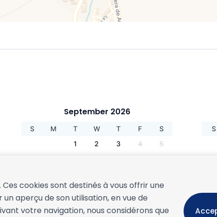
September 2026
S
M
T
W
T
F
S
S
1
2
3
4
5
6
7
8
9
10
11
12
4
13
14
15
16
17
18
19
1
s. Ces cookies sont destinés à vous offrir une
20
21
22
23
24
25
26
1
 un aperçu de son utilisation, en vue de
27
28
29
30
2
uivant votre navigation, nous considérons que
Acce