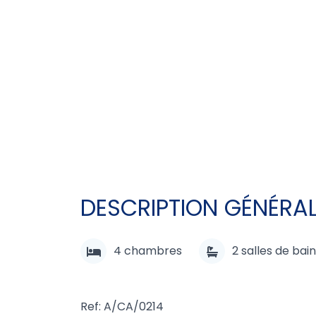
DESCRIPTION GÉNÉRA
4
chambres
2
salles de bain
Ref: A/CA/0214