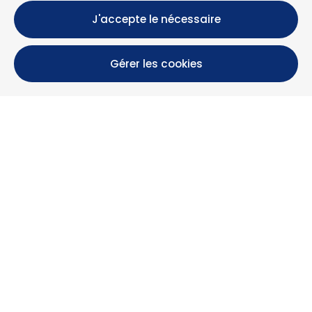
J'accepte le nécessaire
Gérer les cookies
Calle María Luisa, 39, 11393 Zahara de los Atunes (
Cádiz )
+34 956 439 609
+34 676 36 23 13
info@nuestrazahara.com
INFOS RÉSERVATION
Logements
Location mensuelle
Propriétés à vendre
Services