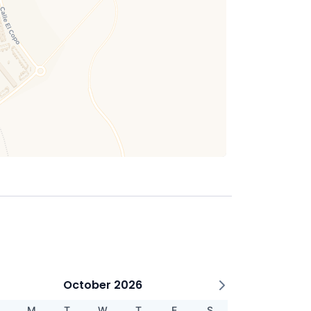
October 2026
M
T
W
T
F
S