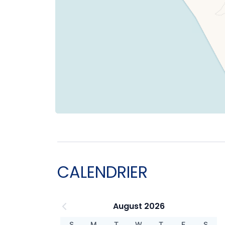
CALENDRIER
August 2026
S
M
T
W
T
F
S