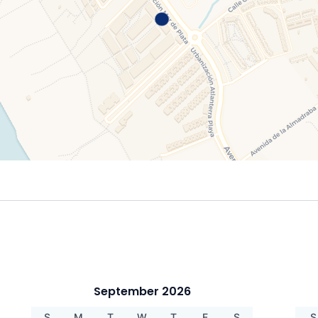
September 2026
S
M
T
W
T
F
S
S