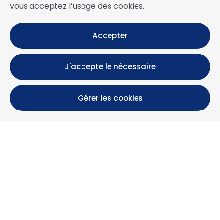
vous acceptez l’usage des cookies.
Accepter
J'accepte le nécessaire
Gérer les cookies
Calle María Luisa, 39, 11393 Zahara de los Atunes (
Cádiz )
+34 956 439 609
+34 676 36 23 13
info@nuestrazahara.com
INFOS RÉSERVATION