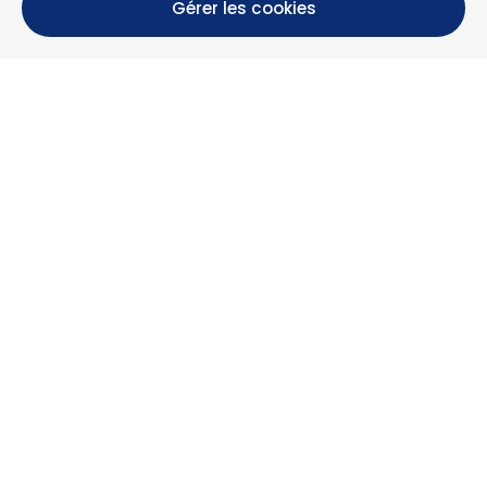
Gérer les cookies
Calle María Luisa, 39, 11393 Zahara de los Atunes (
Cádiz )
+34 956 439 609
+34 676 36 23 13
info@nuestrazahara.com
INFOS RÉSERVATION
Logements
Location mensuelle
Propriétés à vendre
Services
Blog
Favoris
PLUS D'INFORMATIONS