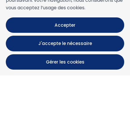
poursuivant votre navigation, nous considérons que
vous acceptez l’usage des cookies.
Accepter
J'accepte le nécessaire
Gérer les cookies
Calle María Luisa, 39, 11393 Zahara de los Atunes (
Cádiz )
+34 956 439 609
+34 676 36 23 13
info@nuestrazahara.com
INFOS RÉSERVATION