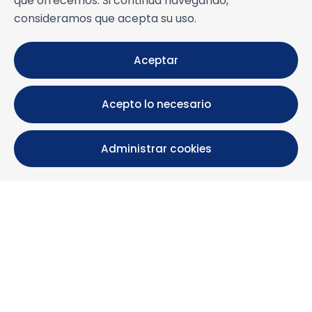
que ofrecemos. Si continúa navegando,
consideramos que acepta su uso.
Aceptar
Acepto lo necesario
Administrar cookies
Calle María Luisa, 39, 11393 Zahara de los Atunes (
Cádiz )
+34 956 439 609
+34 676 36 23 13
info@nuestrazahara.com
INFORMACIÓN DE LA RESERVA