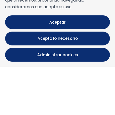
que ofrecemos. Si continúa navegando,
consideramos que acepta su uso.
Aceptar
Acepto lo necesario
Administrar cookies
Calle María Luisa, 39, 11393 Zahara de los Atunes (
Cádiz )
+34 956 439 609
+34 676 36 23 13
info@nuestrazahara.com
INFORMACIÓN DE LA RESERVA