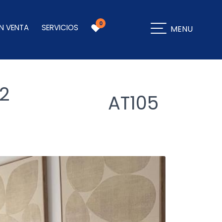
0
N VENTA
SERVICIOS
MENU
2
AT105