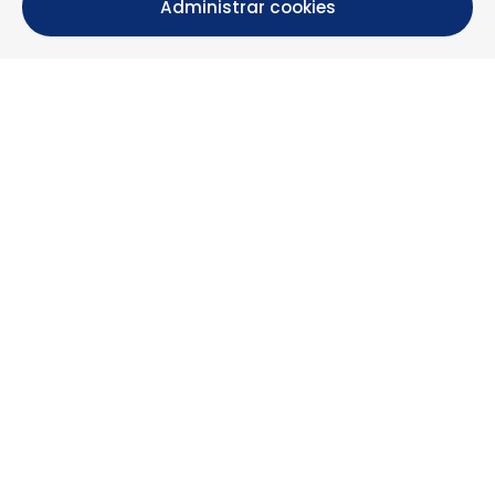
Administrar cookies
Calle María Luisa, 39, 11393 Zahara de los Atunes (
Cádiz )
+34 956 439 609
+34 676 36 23 13
info@nuestrazahara.com
INFORMACIÓN DE LA RESERVA
Alojamientos
Alquiler mensual
Propiedades en venta
Servicios
Blog
Favoritos
MÁS INFORMACIÓN