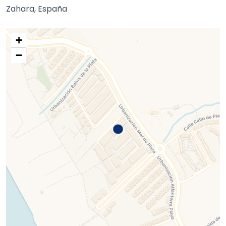
Zahara, España
+
−