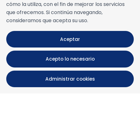
cómo la utiliza, con el fin de mejorar los servicios
que ofrecemos. Si continúa navegando,
consideramos que acepta su uso.
Aceptar
Acepto lo necesario
Administrar cookies
Calle María Luisa, 39, 11393 Zahara de los Atunes (
Cádiz )
+34 956 439 609
+34 676 36 23 13
info@nuestrazahara.com