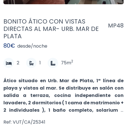
BONITO ÁTICO CON VISTAS
MP48
DIRECTAS AL MAR- URB. MAR DE
PLATA
80€
desde/noche
2
2
1
75m
Ático situado en Urb. Mar de Plata, 1ª línea de
playa y vistas al mar. Se distribuye en salón con
salida a terraza, cocina independiente con
lavadero, 2 dormitorios ( 1 cama de matrimonio +
2 individuales ), 1 baño completo, solarium y
plaza de garaje en sótano con ascensor hasta la
Ref: VUT/CA/25341
planta. Ideal para familias. Vistas directas al