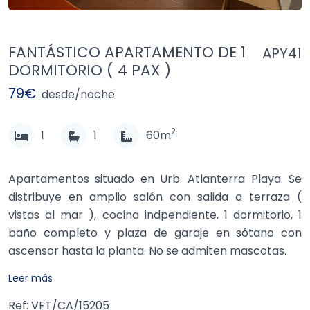
FANTÁSTICO APARTAMENTO DE 1
APY41
DORMITORIO ( 4 PAX )
79€
desde/noche
2
1
1
60m
Apartamentos situado en Urb. Atlanterra Playa. Se
distribuye en amplio salón con salida a terraza (
vistas al mar ), cocina indpendiente, 1 dormitorio, 1
baño completo y plaza de garaje en sótano con
ascensor hasta la planta. No se admiten mascotas.
Leer más
Agosto disponible por
quincenas ( 1 al 15 o 16 al 31 )
Ref: VFT/CA/15205