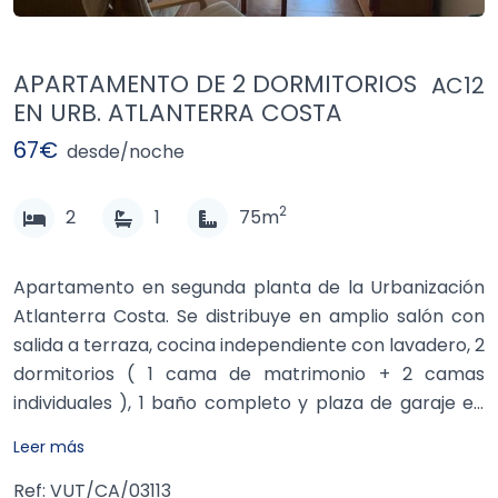
APARTAMENTO DE 2 DORMITORIOS
AC12
EN URB. ATLANTERRA COSTA
67€
desde/noche
2
2
1
75m
Apartamento en segunda planta de la Urbanización
Atlanterra Costa. Se distribuye en amplio salón con
salida a terraza, cocina independiente con lavadero, 2
dormitorios ( 1 cama de matrimonio + 2 camas
individuales ), 1 baño completo y plaza de garaje en
sótano con ascensor hasta la planta. La Urbanización
Leer más
dispone de piscina adultos/niños, pistas de paddel y
salida directa a la playa. Ideal para familias.
Ref: VUT/CA/03113