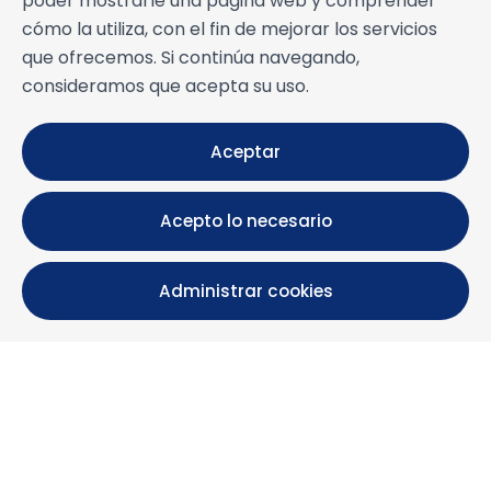
poder mostrarle una página web y comprender
cómo la utiliza, con el fin de mejorar los servicios
que ofrecemos. Si continúa navegando,
consideramos que acepta su uso.
Aceptar
Acepto lo necesario
Administrar cookies
Calle María Luisa, 39, 11393 Zahara de los Atunes (
Cádiz )
+34 956 439 609
+34 676 36 23 13
info@nuestrazahara.com